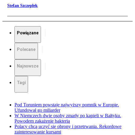
Stefan Szczepłek
Powiązane
Polecane
Najnowsze
Tagi
Pod Toruniem powstaje najwyższy pomnik w Europie.
Ufundował go miliarder
W Niemczech dwie osoby zmarły po kąpieli w Bałtyku.
Powodem zakażenie bakterią
Polacy chcą uczyć się obrony i przetrwania. Rekordowe
zainteresowanie kursami