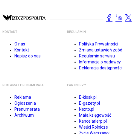
KONTAKT
REGULAMIN
O nas
Polityka Prywatności
Kontakt
Zmiana ustawień zgód
Napisz do nas
Regulamin serwisu
Informacje o nadawcy
Deklaracja dostępności
REKLAMA I PRENUMERATA
PARTNERZY
Reklama
E-kiosk.pl
Ogłoszenia
E-gazety.pl
Prenumerata
Nexto.pl
Archiwum
Mała księgowość
Kancelarierp.pl
Wieści Rolnicze
Życie Warszawy