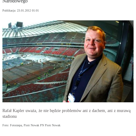
Narodowego
Publikacja:
23.01.2012 01:01
Rafał Kapler uważa, że nie będzie problemów ani z dachem, ani z murawą
stadionu
Foto: Fotorzepa, Piotr Nowak PN Piotr Nowak