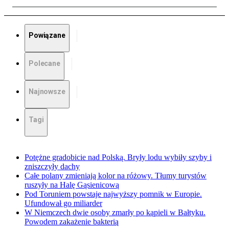
Powiązane
Polecane
Najnowsze
Tagi
Potężne gradobicie nad Polską. Bryły lodu wybiły szyby i
zniszczyły dachy
Całe polany zmieniają kolor na różowy. Tłumy turystów
ruszyły na Halę Gąsienicową
Pod Toruniem powstaje najwyższy pomnik w Europie.
Ufundował go miliarder
W Niemczech dwie osoby zmarły po kąpieli w Bałtyku.
Powodem zakażenie bakterią