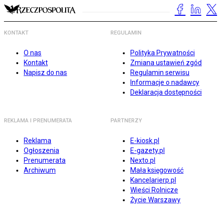
KONTAKT
REGULAMIN
O nas
Polityka Prywatności
Kontakt
Zmiana ustawień zgód
Napisz do nas
Regulamin serwisu
Informacje o nadawcy
Deklaracja dostępności
REKLAMA I PRENUMERATA
PARTNERZY
Reklama
E-kiosk.pl
Ogłoszenia
E-gazety.pl
Prenumerata
Nexto.pl
Archiwum
Mała księgowość
Kancelarierp.pl
Wieści Rolnicze
Życie Warszawy