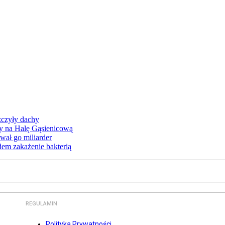
zczyły dachy
ły na Halę Gąsienicową
ał go miliarder
em zakażenie bakterią
REGULAMIN
Polityka Prywatności