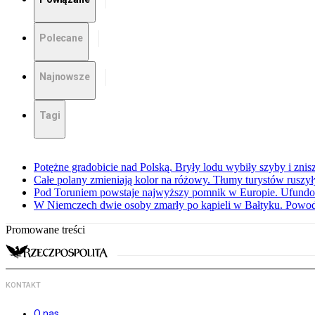
Polecane
Najnowsze
Tagi
Potężne gradobicie nad Polską. Bryły lodu wybiły szyby i znis
Całe polany zmieniają kolor na różowy. Tłumy turystów ruszy
Pod Toruniem powstaje najwyższy pomnik w Europie. Ufundow
W Niemczech dwie osoby zmarły po kąpieli w Bałtyku. Powod
Promowane treści
KONTAKT
O nas