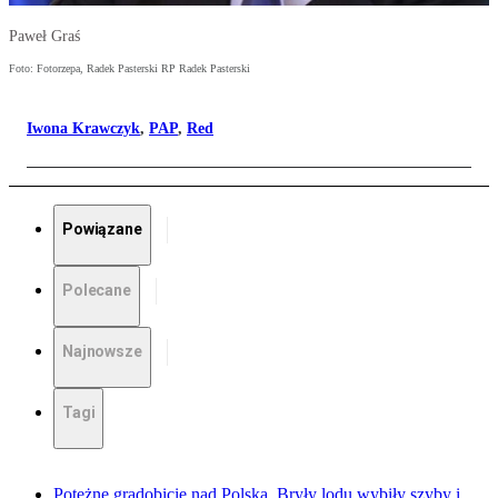
Paweł Graś
Foto: Fotorzepa, Radek Pasterski RP Radek Pasterski
Iwona Krawczyk
,
PAP
,
Red
Powiązane
Polecane
Najnowsze
Tagi
Potężne gradobicie nad Polską. Bryły lodu wybiły szyby i