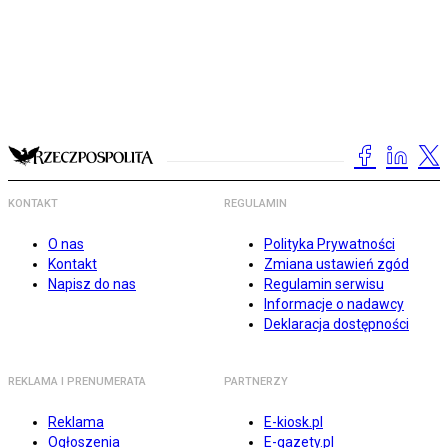
KONTAKT
REGULAMIN
O nas
Polityka Prywatności
Kontakt
Zmiana ustawień zgód
Napisz do nas
Regulamin serwisu
Informacje o nadawcy
Deklaracja dostępności
REKLAMA I PRENUMERATA
PARTNERZY
Reklama
E-kiosk.pl
Ogłoszenia
E-gazety.pl