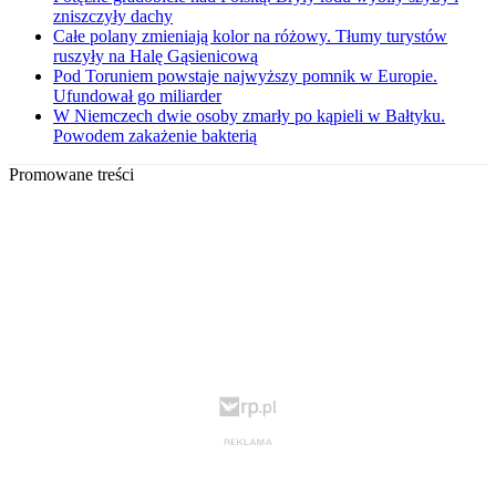
zniszczyły dachy
Całe polany zmieniają kolor na różowy. Tłumy turystów
ruszyły na Halę Gąsienicową
Pod Toruniem powstaje najwyższy pomnik w Europie.
Ufundował go miliarder
W Niemczech dwie osoby zmarły po kąpieli w Bałtyku.
Powodem zakażenie bakterią
Promowane treści