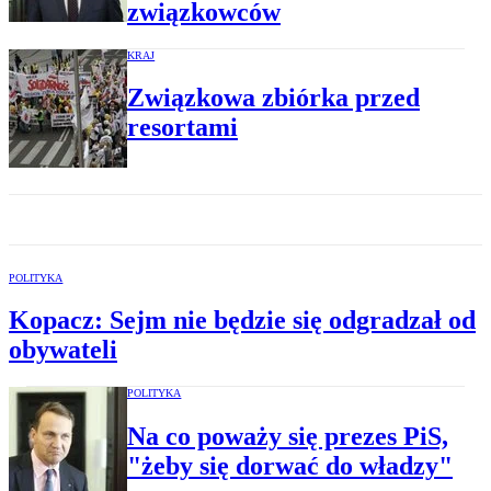
związkowców
KRAJ
Związkowa zbiórka przed
resortami
POLITYKA
Kopacz: Sejm nie będzie się odgradzał od
obywateli
POLITYKA
Na co poważy się prezes PiS,
"żeby się dorwać do władzy"