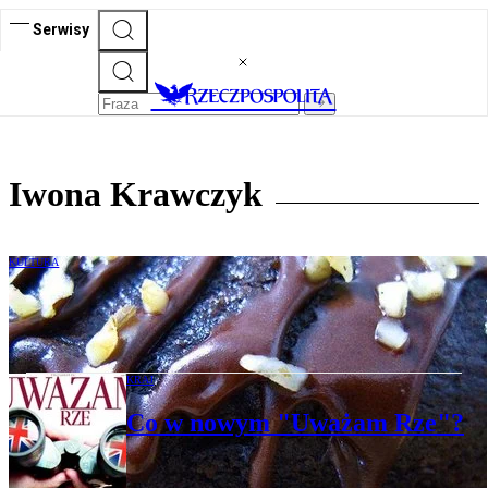
Serwisy
Iwona Krawczyk
KULTURA
"Hormon miłości", czyli dlaczego
czekolada uzależnia
KRAJ
Co w nowym "Uważam Rze"?