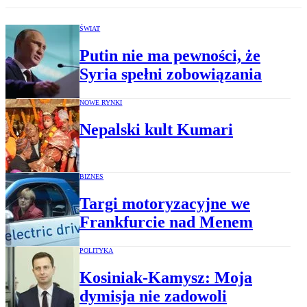
ŚWIAT
Putin nie ma pewności, że
Syria spełni zobowiązania
NOWE RYNKI
Nepalski kult Kumari
BIZNES
Targi motoryzacyjne we
Frankfurcie nad Menem
POLITYKA
Kosiniak-Kamysz: Moja
dymisja nie zadowoli