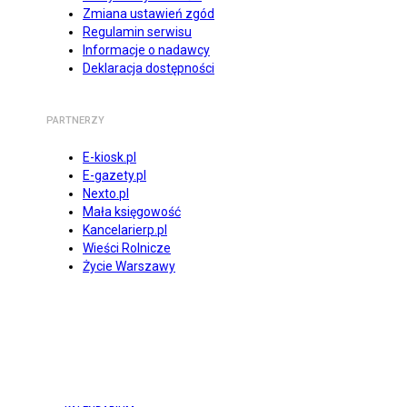
Zmiana ustawień zgód
Regulamin serwisu
Informacje o nadawcy
Deklaracja dostępności
PARTNERZY
E-kiosk.pl
E-gazety.pl
Nexto.pl
Mała księgowość
Kancelarierp.pl
Wieści Rolnicze
Życie Warszawy