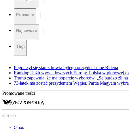
Polecane
Najnowsze
Tagi
Pogorszył się stan zdrowia byłego prezydenta Joe Bidena
Ranking służb wywiadowczych Europy. Polska w pierwszej dzi
Trump zapewnia, że ma poparcie wyborców. „Są bardzo źli na 
73-latek ma zostać prezydentem Węgier. Partia Magyara wybra
Promowane treści
KONTAKT
O nas