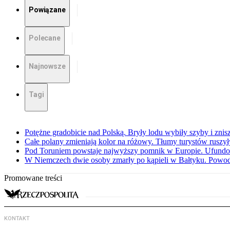
Powiązane
Polecane
Najnowsze
Tagi
Potężne gradobicie nad Polską. Bryły lodu wybiły szyby i znis
Całe polany zmieniają kolor na różowy. Tłumy turystów ruszy
Pod Toruniem powstaje najwyższy pomnik w Europie. Ufundow
W Niemczech dwie osoby zmarły po kąpieli w Bałtyku. Powod
Promowane treści
KONTAKT