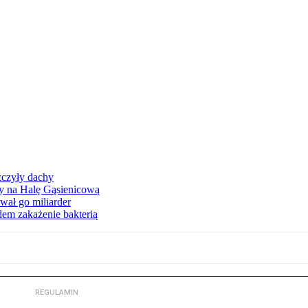
zczyły dachy
ły na Halę Gąsienicową
ał go miliarder
em zakażenie bakterią
REGULAMIN