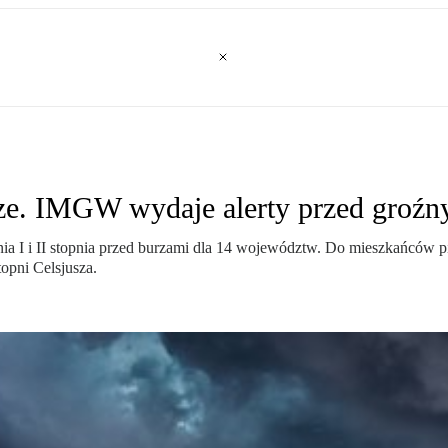
rze. IMGW wydaje alerty przed groź
enia I i II stopnia przed burzami dla 14 województw. Do mieszkańców
opni Celsjusza.