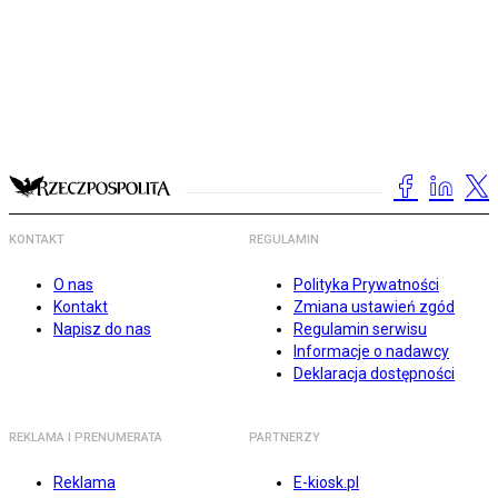
KONTAKT
REGULAMIN
O nas
Polityka Prywatności
Kontakt
Zmiana ustawień zgód
Napisz do nas
Regulamin serwisu
Informacje o nadawcy
Deklaracja dostępności
REKLAMA I PRENUMERATA
PARTNERZY
Reklama
E-kiosk.pl