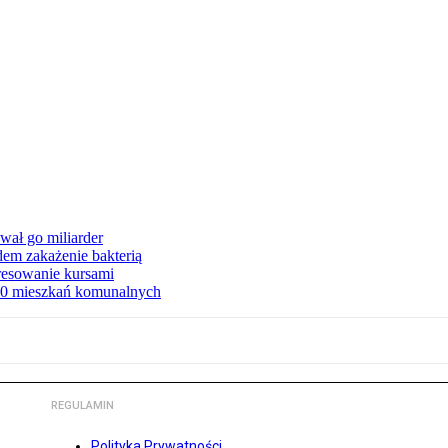
ał go miliarder
em zakażenie bakterią
eresowanie kursami
80 mieszkań komunalnych
REGULAMIN
Polityka Prywatności