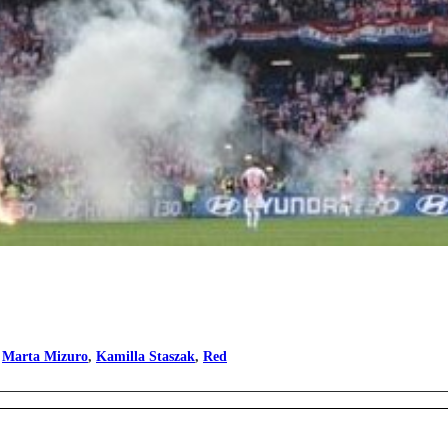
,
Marta Mizuro
,
Kamilla Staszak
,
Red