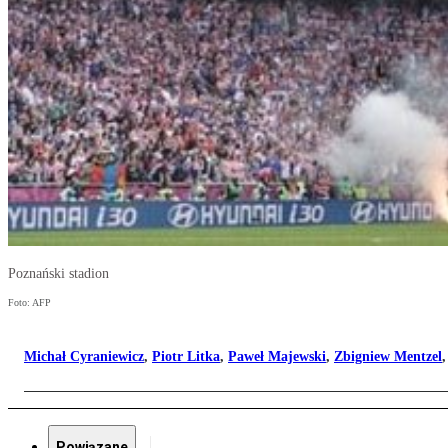
Poznański stadion
Foto: AFP
Michał Cyraniewicz
,
Piotr Litka
,
Paweł Majewski
,
Zbigniew Mentzel
Powiązane