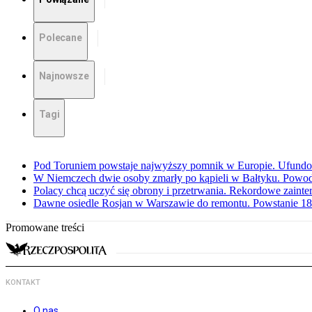
Polecane
Najnowsze
Tagi
Pod Toruniem powstaje najwyższy pomnik w Europie. Ufundow
W Niemczech dwie osoby zmarły po kąpieli w Bałtyku. Powod
Polacy chcą uczyć się obrony i przetrwania. Rekordowe zaint
Dawne osiedle Rosjan w Warszawie do remontu. Powstanie 1
Promowane treści
KONTAKT
O nas