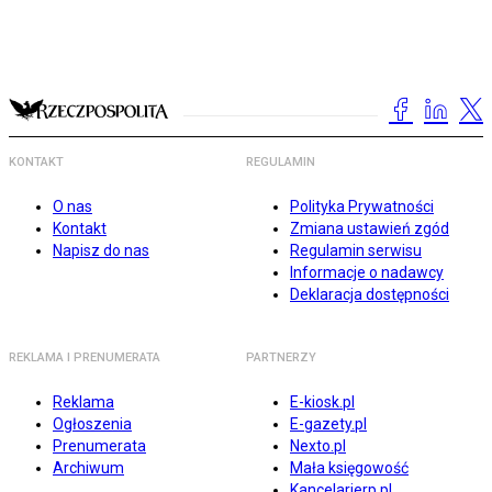
KONTAKT
REGULAMIN
O nas
Polityka Prywatności
Kontakt
Zmiana ustawień zgód
Napisz do nas
Regulamin serwisu
Informacje o nadawcy
Deklaracja dostępności
REKLAMA I PRENUMERATA
PARTNERZY
Reklama
E-kiosk.pl
Ogłoszenia
E-gazety.pl
Prenumerata
Nexto.pl
Archiwum
Mała księgowość
Kancelarierp.pl