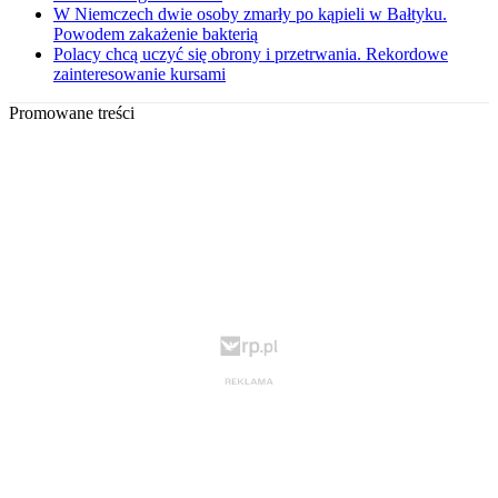
W Niemczech dwie osoby zmarły po kąpieli w Bałtyku.
Powodem zakażenie bakterią
Polacy chcą uczyć się obrony i przetrwania. Rekordowe
zainteresowanie kursami
Promowane treści