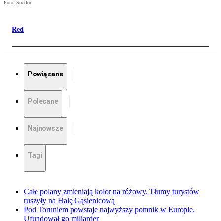
Foto: Stratfor
Red
Powiązane
Polecane
Najnowsze
Tagi
Całe polany zmieniają kolor na różowy. Tłumy turystów
ruszyły na Halę Gąsienicową
Pod Toruniem powstaje najwyższy pomnik w Europie.
Ufundował go miliarder