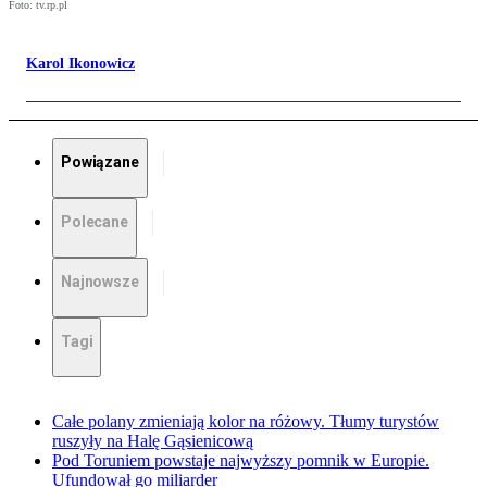
Foto: tv.rp.pl
Karol Ikonowicz
Powiązane
Polecane
Najnowsze
Tagi
Całe polany zmieniają kolor na różowy. Tłumy turystów
ruszyły na Halę Gąsienicową
Pod Toruniem powstaje najwyższy pomnik w Europie.
Ufundował go miliarder