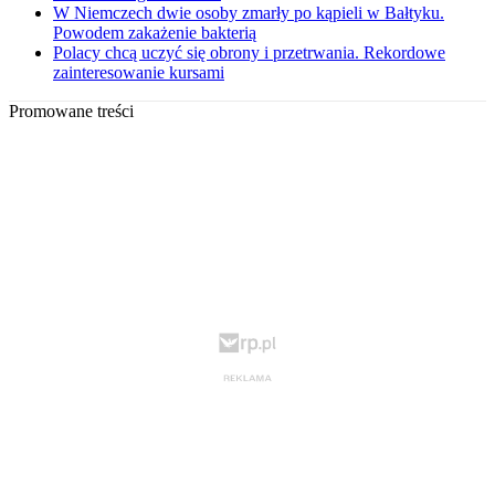
W Niemczech dwie osoby zmarły po kąpieli w Bałtyku.
Powodem zakażenie bakterią
Polacy chcą uczyć się obrony i przetrwania. Rekordowe
zainteresowanie kursami
Promowane treści