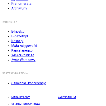
Prenumerata
Archiwum
PARTNERZY
E-kiosk.pl
E-gazety.pl
Nexto.pl
Mała księgowość
Kancelarierp.pl
Wieści Rolnicze
Życie Warszawy
NASZE WYDARZENIA
Szkolenia i konferencje
MAPA STRONY
KALENDARIUM
OFERTA PRODUKTOWA