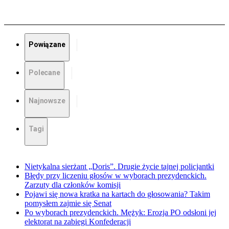
Powiązane
Polecane
Najnowsze
Tagi
Nietykalna sierżant „Doris”. Drugie życie tajnej policjantki
Błędy przy liczeniu głosów w wyborach prezydenckich.
Zarzuty dla członków komisji
Pojawi się nowa kratka na kartach do głosowania? Takim
pomysłem zajmie się Senat
Po wyborach prezydenckich. Mężyk: Erozja PO odsłoni jej
elektorat na zabiegi Konfederacji