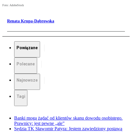
Foto: AdobeStock
Renata Krupa-Dąbrowska
Powiązane
Polecane
Najnowsze
Tagi
Banki mogą żądać od klientów skanu dowodu osobistego.
Prawnicy: jest pewne „ale”
Sędzia TK Sławomir Patyra: Jestem zawiedziony postawą