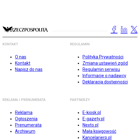
KONTAKT
REGULAMIN
O nas
Polityka Prywatności
Kontakt
Zmiana ustawień zgód
Napisz do nas
Regulamin serwisu
Informacje o nadawcy
Deklaracja dostępności
REKLAMA I PRENUMERATA
PARTNERZY
Reklama
E-kiosk.pl
Ogłoszenia
E-gazety.pl
Prenumerata
Nexto.pl
Archiwum
Mała księgowość
Kancelarierp.pl