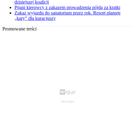
dzisiejszej koalicji
Pijani kierowcy z zakazem prowadzenia pójdą za kratki
Zakaz wyjazdu do sanatorium przez rok. Resort planuje
„kary” dla kuracjuszy
Promowane treści