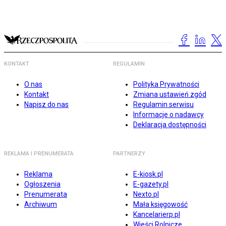
KONTAKT
REGULAMIN
O nas
Polityka Prywatności
Kontakt
Zmiana ustawień zgód
Napisz do nas
Regulamin serwisu
Informacje o nadawcy
Deklaracja dostępności
REKLAMA I PRENUMERATA
PARTNERZY
Reklama
E-kiosk.pl
Ogłoszenia
E-gazety.pl
Prenumerata
Nexto.pl
Archiwum
Mała księgowość
Kancelarierp.pl
Wieści Rolnicze