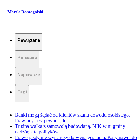
Marek Domagalski
Powiązane
Polecane
Najnowsze
Tagi
Banki mogą żądać od klientów skanu dowodu osobistego.
Prawnicy: jest pewne „ale”
Trudna walka z samowolą budowlaną. NIK wini gminy i
nadzór, a te polityków
Prawo jazdy nie wystarczy do wynajęcia auta. Kary nawet do