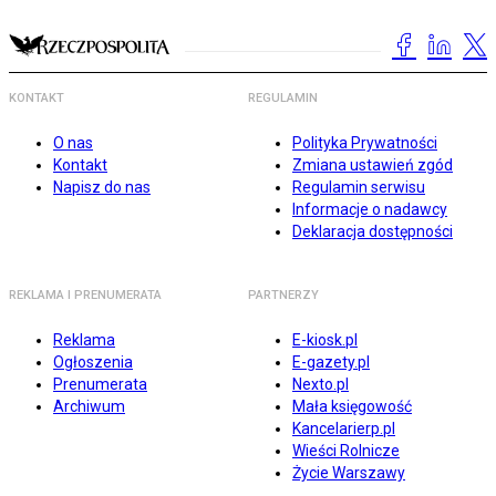
KONTAKT
REGULAMIN
O nas
Polityka Prywatności
Kontakt
Zmiana ustawień zgód
Napisz do nas
Regulamin serwisu
Informacje o nadawcy
Deklaracja dostępności
REKLAMA I PRENUMERATA
PARTNERZY
Reklama
E-kiosk.pl
Ogłoszenia
E-gazety.pl
Prenumerata
Nexto.pl
Archiwum
Mała księgowość
Kancelarierp.pl
Wieści Rolnicze
Życie Warszawy