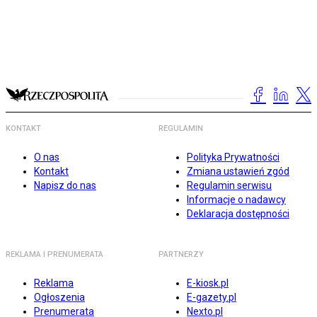
KONTAKT
REGULAMIN
O nas
Polityka Prywatności
Kontakt
Zmiana ustawień zgód
Napisz do nas
Regulamin serwisu
Informacje o nadawcy
Deklaracja dostępności
REKLAMA I PRENUMERATA
PARTNERZY
Reklama
E-kiosk.pl
Ogłoszenia
E-gazety.pl
Prenumerata
Nexto.pl