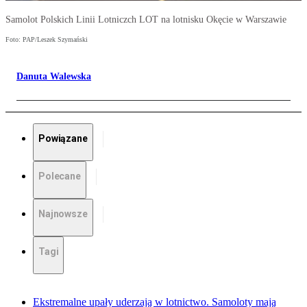
Samolot Polskich Linii Lotniczch LOT na lotnisku Okęcie w Warszawie
Foto: PAP/Leszek Szymański
Danuta Walewska
Powiązane
Polecane
Najnowsze
Tagi
Ekstremalne upały uderzają w lotnictwo. Samoloty mają