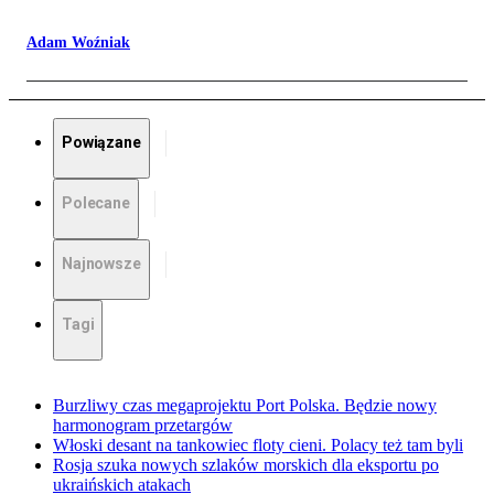
Adam Woźniak
Powiązane
Polecane
Najnowsze
Tagi
Burzliwy czas megaprojektu Port Polska. Będzie nowy
harmonogram przetargów
Włoski desant na tankowiec floty cieni. Polacy też tam byli
Rosja szuka nowych szlaków morskich dla eksportu po
ukraińskich atakach