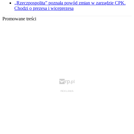
„Rzeczpospolita” poznała powód zmian w zarządzie CPK.
Chodzi o prezesa i wiceprezesa
Promowane treści