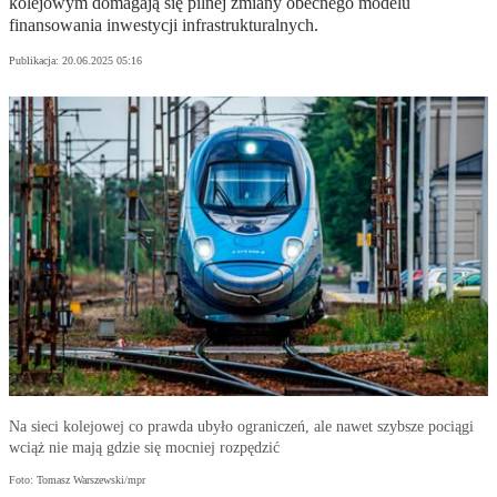
kolejowym domagają się pilnej zmiany obecnego modelu
finansowania inwestycji infrastrukturalnych.
Publikacja:
20.06.2025 05:16
Na sieci kolejowej co prawda ubyło ograniczeń, ale nawet szybsze pociągi
wciąż nie mają gdzie się mocniej rozpędzić
Foto: Tomasz Warszewski/mpr