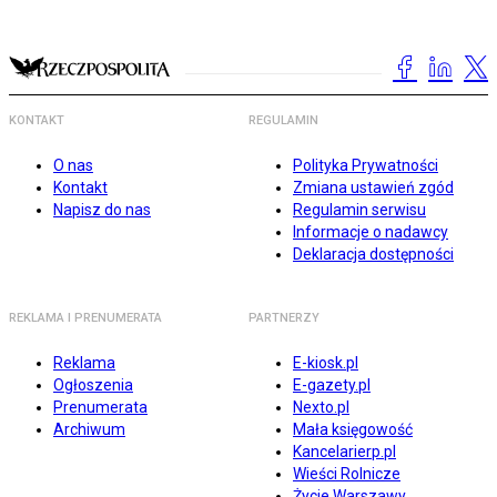
KONTAKT
REGULAMIN
O nas
Polityka Prywatności
Kontakt
Zmiana ustawień zgód
Napisz do nas
Regulamin serwisu
Informacje o nadawcy
Deklaracja dostępności
REKLAMA I PRENUMERATA
PARTNERZY
Reklama
E-kiosk.pl
Ogłoszenia
E-gazety.pl
Prenumerata
Nexto.pl
Archiwum
Mała księgowość
Kancelarierp.pl
Wieści Rolnicze
Życie Warszawy