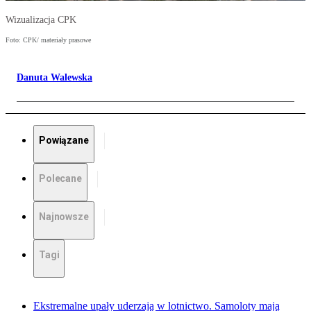
Wizualizacja CPK
Foto: CPK/ materiały prasowe
Danuta Walewska
Powiązane
Polecane
Najnowsze
Tagi
Ekstremalne upały uderzają w lotnictwo. Samoloty mają