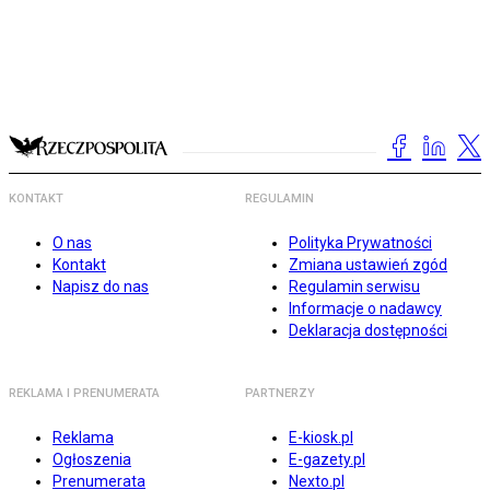
KONTAKT
REGULAMIN
O nas
Polityka Prywatności
Kontakt
Zmiana ustawień zgód
Napisz do nas
Regulamin serwisu
Informacje o nadawcy
Deklaracja dostępności
REKLAMA I PRENUMERATA
PARTNERZY
Reklama
E-kiosk.pl
Ogłoszenia
E-gazety.pl
Prenumerata
Nexto.pl