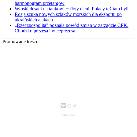
harmonogram przetargów
Włoski desant na tankowiec floty cieni. Polacy też tam byli
Rosja szuka nowych szlaków morskich dla eksportu po
ukraińskich atakach
„Rzeczpospolita” poznała powód zmian w zarządzie CPK.
Chodzi o prezesa i wiceprezesa
Promowane treści