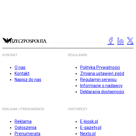
KONTAKT
REGULAMIN
O nas
Polityka Prywatności
Kontakt
Zmiana ustawień zgód
Napisz do nas
Regulamin serwisu
Informacje o nadawcy
Deklaracja dostępności
REKLAMA I PRENUMERATA
PARTNERZY
Reklama
E-kiosk.pl
Ogłoszenia
E-gazety.pl
Prenumerata
Nexto.pl