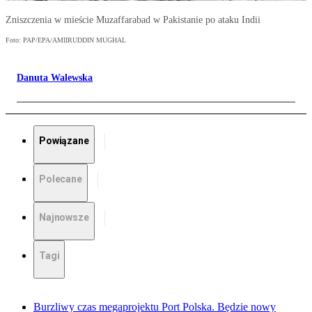
Zniszczenia w mieście Muzaffarabad w Pakistanie po ataku Indii
Foto: PAP/EPA/AMIIRUDDIN MUGHAL
Danuta Walewska
Powiązane
Polecane
Najnowsze
Tagi
Burzliwy czas megaprojektu Port Polska. Będzie nowy