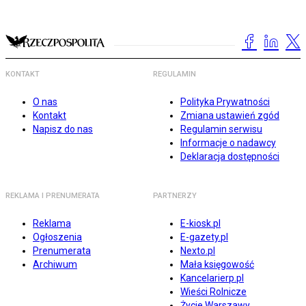
KONTAKT
REGULAMIN
O nas
Polityka Prywatności
Kontakt
Zmiana ustawień zgód
Napisz do nas
Regulamin serwisu
Informacje o nadawcy
Deklaracja dostępności
REKLAMA I PRENUMERATA
PARTNERZY
Reklama
E-kiosk.pl
Ogłoszenia
E-gazety.pl
Prenumerata
Nexto.pl
Archiwum
Mała księgowość
Kancelarierp.pl
Wieści Rolnicze
Życie Warszawy