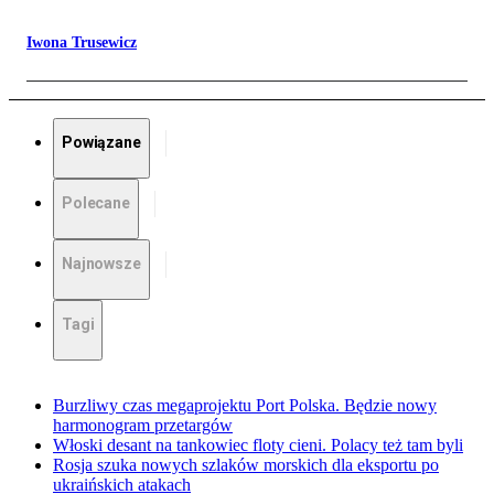
Iwona Trusewicz
Powiązane
Polecane
Najnowsze
Tagi
Burzliwy czas megaprojektu Port Polska. Będzie nowy
harmonogram przetargów
Włoski desant na tankowiec floty cieni. Polacy też tam byli
Rosja szuka nowych szlaków morskich dla eksportu po
ukraińskich atakach