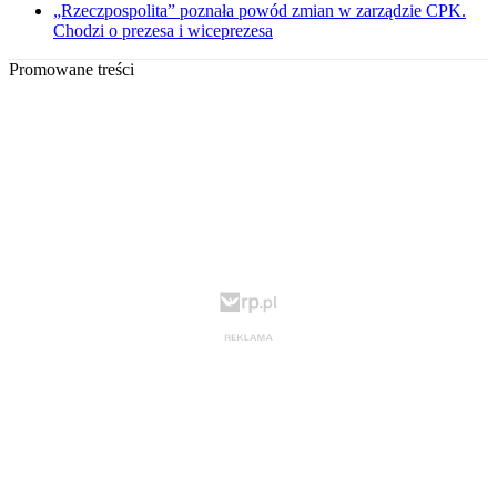
„Rzeczpospolita” poznała powód zmian w zarządzie CPK.
Chodzi o prezesa i wiceprezesa
Promowane treści