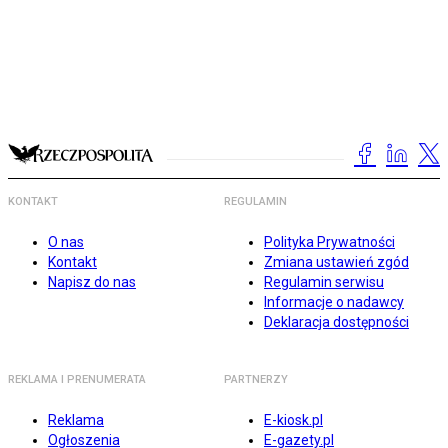
KONTAKT
REGULAMIN
O nas
Polityka Prywatności
Kontakt
Zmiana ustawień zgód
Napisz do nas
Regulamin serwisu
Informacje o nadawcy
Deklaracja dostępności
REKLAMA I PRENUMERATA
PARTNERZY
Reklama
E-kiosk.pl
Ogłoszenia
E-gazety.pl