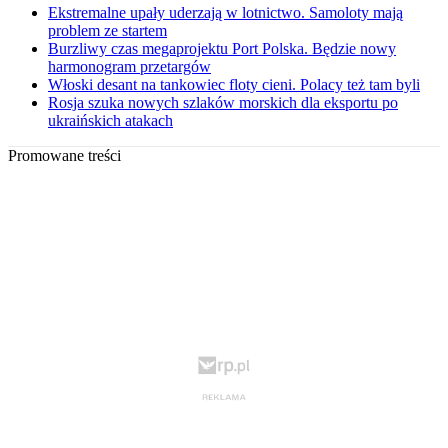
Ekstremalne upały uderzają w lotnictwo. Samoloty mają
problem ze startem
Burzliwy czas megaprojektu Port Polska. Będzie nowy
harmonogram przetargów
Włoski desant na tankowiec floty cieni. Polacy też tam byli
Rosja szuka nowych szlaków morskich dla eksportu po
ukraińskich atakach
Promowane treści