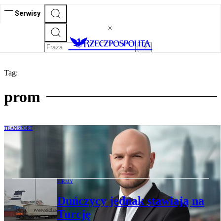
Serwisy
Tag:
prom
TRANSPORT
Pływanie pod polską banderą to luksus.
Koszty nawet 100 razy wyższe
FIRMY
Duńczycy jednak stawiają na
Turcję