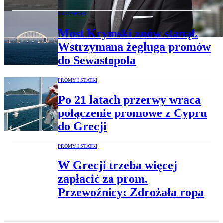
TRANSPORT
Most Krymski znów stanął.
Wstrzymana żegluga promów
do Sewastopola
PROMY I STATKI
Po 21 latach przerwy wraca
połączenie promowe z Cypru
do Grecji
PROMY I STATKI
W Grecji trzeba więcej
zapłacić za prom.
Przewoźnicy: Zdrożała ropa