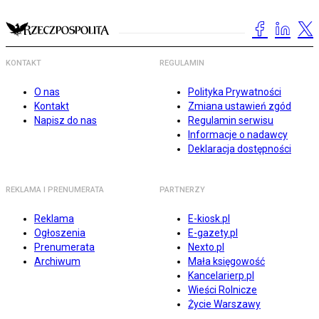
KONTAKT
REGULAMIN
O nas
Polityka Prywatności
Kontakt
Zmiana ustawień zgód
Napisz do nas
Regulamin serwisu
Informacje o nadawcy
Deklaracja dostępności
REKLAMA I PRENUMERATA
PARTNERZY
Reklama
E-kiosk.pl
Ogłoszenia
E-gazety.pl
Prenumerata
Nexto.pl
Archiwum
Mała księgowość
Kancelarierp.pl
Wieści Rolnicze
Życie Warszawy