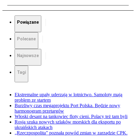
Powiązane
Polecane
Najnowsze
Tagi
Ekstremalne upały uderzają w lotnictwo. Samoloty mają
problem ze startem
Burzliwy czas megaprojektu Port Polska. Będzie nowy
harmonogram przetargów
Włoski desant na tankowiec floty cieni. Polacy też tam byli
Rosja szuka nowych szlaków morskich dla eksportu po
ukraińskich atakach
„Rzeczpospolita” poznała powód zmian w zarządzie CPK.