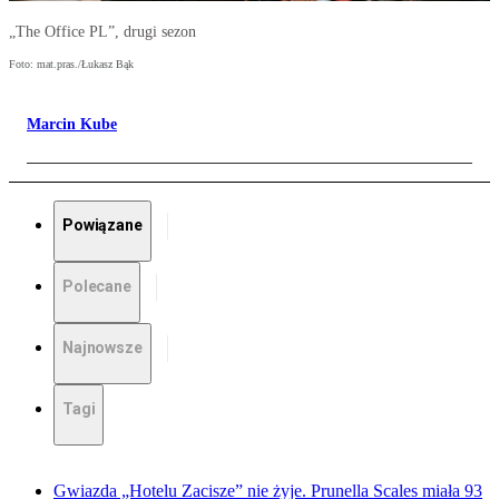
„The Office PL”, drugi sezon
Foto: mat.pras./Łukasz Bąk
Marcin Kube
Powiązane
Polecane
Najnowsze
Tagi
Gwiazda „Hotelu Zacisze” nie żyje. Prunella Scales miała 93