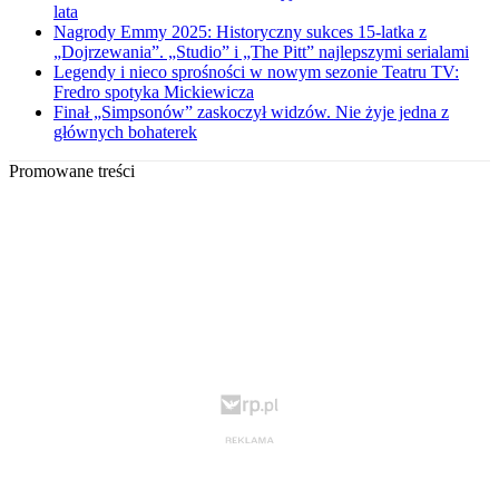
lata
Nagrody Emmy 2025: Historyczny sukces 15-latka z
„Dojrzewania”. „Studio” i „The Pitt” najlepszymi serialami
Legendy i nieco sprośności w nowym sezonie Teatru TV:
Fredro spotyka Mickiewicza
Finał „Simpsonów” zaskoczył widzów. Nie żyje jedna z
głównych bohaterek
Promowane treści