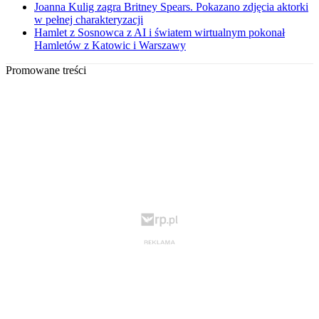
Joanna Kulig zagra Britney Spears. Pokazano zdjęcia aktorki
w pełnej charakteryzacji
Hamlet z Sosnowca z AI i światem wirtualnym pokonał
Hamletów z Katowic i Warszawy
Promowane treści