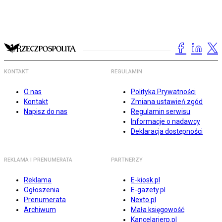
KONTAKT
REGULAMIN
O nas
Polityka Prywatności
Kontakt
Zmiana ustawień zgód
Napisz do nas
Regulamin serwisu
Informacje o nadawcy
Deklaracja dostępności
REKLAMA I PRENUMERATA
PARTNERZY
Reklama
E-kiosk.pl
Ogłoszenia
E-gazety.pl
Prenumerata
Nexto.pl
Archiwum
Mała księgowość
Kancelarierp.pl