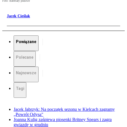
Foto: materiały prasowe
Jacek Cieślak
Powiązane
Polecane
Najnowsze
Tagi
Jacek Jabrzyk: Na początek sezonu w Kielcach zagramy
„Powrót Odysa"
Joanna Kulig zaśpiewa piosenki Britney Spears i zagra
gwiazdę w grudniu