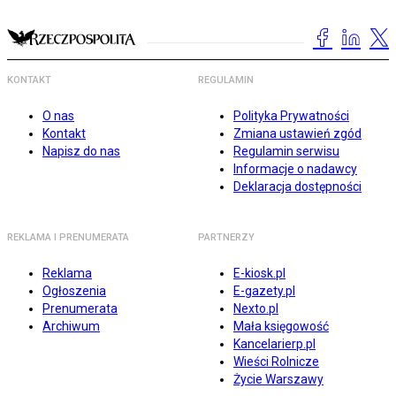
KONTAKT
REGULAMIN
O nas
Polityka Prywatności
Kontakt
Zmiana ustawień zgód
Napisz do nas
Regulamin serwisu
Informacje o nadawcy
Deklaracja dostępności
REKLAMA I PRENUMERATA
PARTNERZY
Reklama
E-kiosk.pl
Ogłoszenia
E-gazety.pl
Prenumerata
Nexto.pl
Archiwum
Mała księgowość
Kancelarierp.pl
Wieści Rolnicze
Życie Warszawy