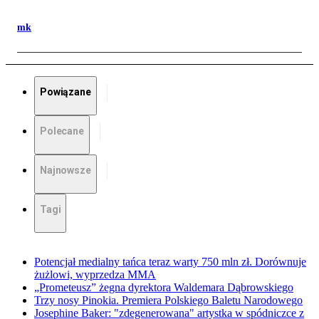
mk
Powiązane
Polecane
Najnowsze
Tagi
Potencjał medialny tańca teraz warty 750 mln zł. Dorównuje
żużlowi, wyprzedza MMA
„Prometeusz” żegna dyrektora Waldemara Dąbrowskiego
Trzy nosy Pinokia. Premiera Polskiego Baletu Narodowego
Josephine Baker: "zdegenerowana" artystka w spódniczce z