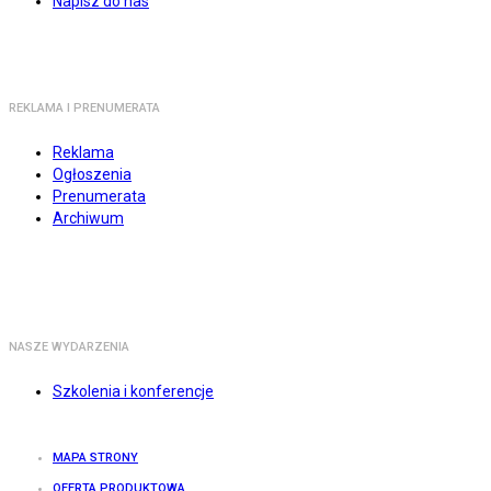
Napisz do nas
REKLAMA I PRENUMERATA
Reklama
Ogłoszenia
Prenumerata
Archiwum
NASZE WYDARZENIA
Szkolenia i konferencje
MAPA STRONY
OFERTA PRODUKTOWA