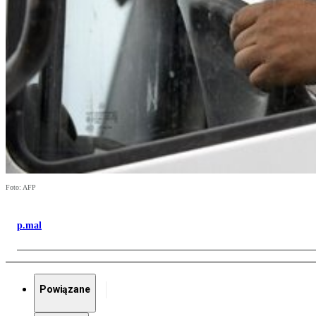
Foto: AFP
p.mal
Powiązane