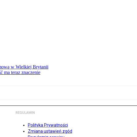
mową w Wielkiej Brytanii
ść ma teraz znaczenie
REGULAMIN
Polityka Prywatności
Zmiana ustawień zgód