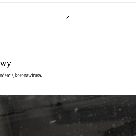
owy
andemią koronawirusa.