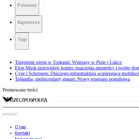
Polecane
Najnowsze
Tagi
Trzęsienie ziemi w Toskanii. Wstrząsy w Pizie i Lukce
Elon Musk przewiduje koniec znaczenia pieniędzy i wojnę do
Cypr i Schengen: Dlaczego infrastruktura wspierająca mobilno
Tajlandia, niedoceniany gigant. Nowy renesans pogaństwa
Promowane treści
KONTAKT
O nas
Kontakt