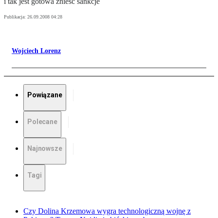
i tak jest gotowa znieść sankcje
Publikacja:
26.09.2008 04:28
Wojciech Lorenz
Powiązane
Polecane
Najnowsze
Tagi
Czy Dolina Krzemowa wygra technologiczną wojnę z