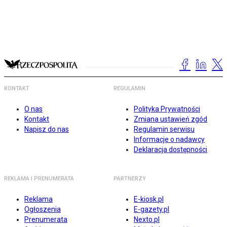
KONTAKT
REGULAMIN
O nas
Polityka Prywatności
Kontakt
Zmiana ustawień zgód
Napisz do nas
Regulamin serwisu
Informacje o nadawcy
Deklaracja dostępności
REKLAMA I PRENUMERATA
PARTNERZY
Reklama
E-kiosk.pl
Ogłoszenia
E-gazety.pl
Prenumerata
Nexto.pl