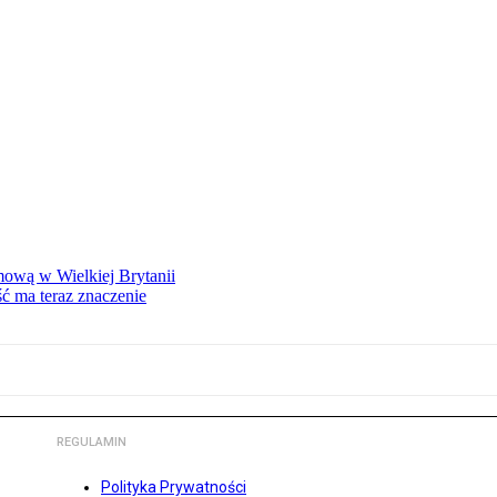
mową w Wielkiej Brytanii
ść ma teraz znaczenie
REGULAMIN
Polityka Prywatności