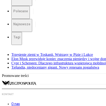
Polecane
Najnowsze
Tagi
Trzęsienie ziemi w Toskanii. Wstrząsy w Pizie i Lukce
Elon Musk przewiduje koniec znaczenia pieniędzy i wojnę do
Cypr i Schengen: Dlaczego infrastruktura wspierająca mobilno
Tajlandia, niedoceniany gigant. Nowy renesans pogaństwa
Promowane treści
KONTAKT
O nas