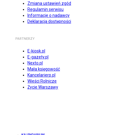
Zmiana ustawień zgód
Regulamin serwisu
Informacje o nadawcy
Deklaracja dostępności
PARTNERZY
E-kiosk.pl
E-gazety.pl
Nexto.pl
Mała księgowość
Kancelarierp.pl
Wieści Rolnicze
Życie Warszawy
KALENDARIUM