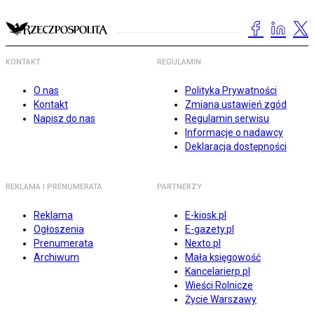
KONTAKT
REGULAMIN
O nas
Polityka Prywatności
Kontakt
Zmiana ustawień zgód
Napisz do nas
Regulamin serwisu
Informacje o nadawcy
Deklaracja dostępności
REKLAMA I PRENUMERATA
PARTNERZY
Reklama
E-kiosk.pl
Ogłoszenia
E-gazety.pl
Prenumerata
Nexto.pl
Archiwum
Mała księgowość
Kancelarierp.pl
Wieści Rolnicze
Życie Warszawy