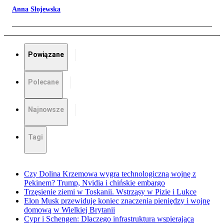
Anna Słojewska
Powiązane
Polecane
Najnowsze
Tagi
Czy Dolina Krzemowa wygra technologiczną wojnę z
Pekinem? Trump, Nvidia i chińskie embargo
Trzęsienie ziemi w Toskanii. Wstrząsy w Pizie i Lukce
Elon Musk przewiduje koniec znaczenia pieniędzy i wojnę
domową w Wielkiej Brytanii
Cypr i Schengen: Dlaczego infrastruktura wspierająca