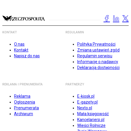
KONTAKT
REGULAMIN
O nas
Polityka Prywatności
Kontakt
Zmiana ustawień zgód
Napisz do nas
Regulamin serwisu
Informacje o nadawcy
Deklaracja dostępności
REKLAMA I PRENUMERATA
PARTNERZY
Reklama
E-kiosk.pl
Ogłoszenia
E-gazety.pl
Prenumerata
Nexto.pl
Archiwum
Mała księgowość
Kancelarierp.pl
Wieści Rolnicze