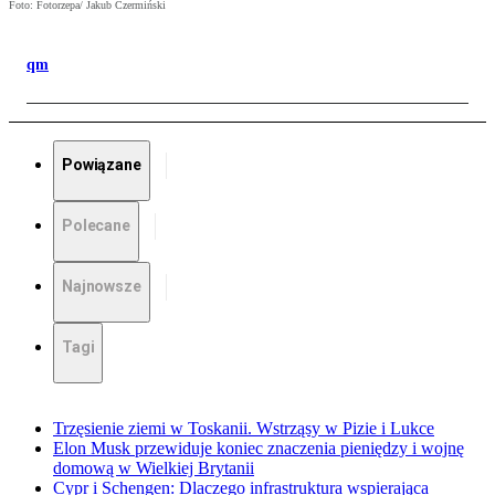
Foto: Fotorzepa/ Jakub Czermiński
qm
Powiązane
Polecane
Najnowsze
Tagi
Trzęsienie ziemi w Toskanii. Wstrząsy w Pizie i Lukce
Elon Musk przewiduje koniec znaczenia pieniędzy i wojnę
domową w Wielkiej Brytanii
Cypr i Schengen: Dlaczego infrastruktura wspierająca