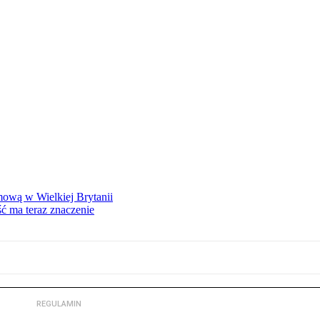
mową w Wielkiej Brytanii
ść ma teraz znaczenie
REGULAMIN