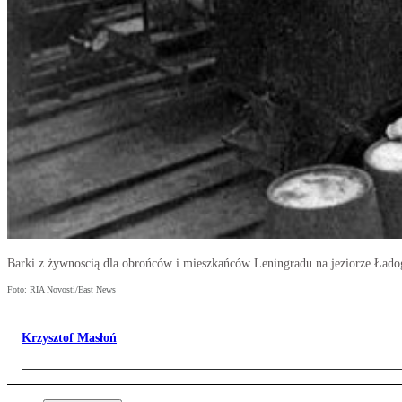
Barki z żywnoscią dla obrońców i mieszkańców Leningradu na jeziorze Ładog
Foto: RIA Novosti/East News
Krzysztof Masłoń