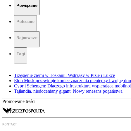
Powiązane
Polecane
Najnowsze
Tagi
Trzęsienie ziemi w Toskanii. Wstrząsy w Pizie i Lukce
Elon Musk przewiduje koniec znaczenia pieniędzy i wojnę do
Cypr i Schengen: Dlaczego infrastruktura wspierająca mobilno
Tajlandia, niedoceniany gigant. Nowy renesans pogaństwa
Promowane treści
KONTAKT