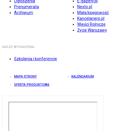
Ogłoszenia
E-gazety.pl
Prenumerata
Nexto.pl
Archiwum
Mała księgowość
Kancelarierp.pl
Wieści Rolnicze
Życie Warszawy
NASZE WYDARZENIA
Szkolenia i konferencje
MAPA STRONY
KALENDARIUM
OFERTA PRODUKTOWA