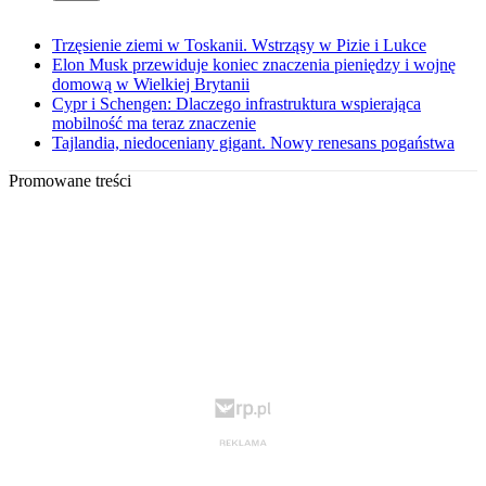
Trzęsienie ziemi w Toskanii. Wstrząsy w Pizie i Lukce
Elon Musk przewiduje koniec znaczenia pieniędzy i wojnę
domową w Wielkiej Brytanii
Cypr i Schengen: Dlaczego infrastruktura wspierająca
mobilność ma teraz znaczenie
Tajlandia, niedoceniany gigant. Nowy renesans pogaństwa
Promowane treści