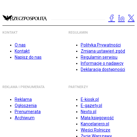
KONTAKT
REGULAMIN
O nas
Polityka Prywatności
Kontakt
Zmiana ustawień zgód
Napisz do nas
Regulamin serwisu
Informacje o nadawcy
Deklaracja dostępności
REKLAMA I PRENUMERATA
PARTNERZY
Reklama
E-kiosk.pl
Ogłoszenia
E-gazety.pl
Prenumerata
Nexto.pl
Archiwum
Mała księgowość
Kancelarierp.pl
Wieści Rolnicze
Życie Warszawy