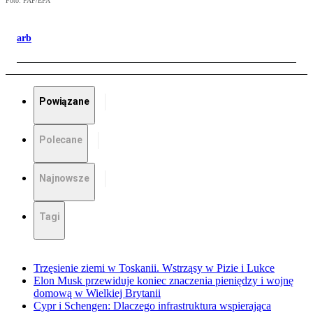
Foto: PAP/EPA
arb
Powiązane
Polecane
Najnowsze
Tagi
Trzęsienie ziemi w Toskanii. Wstrząsy w Pizie i Lukce
Elon Musk przewiduje koniec znaczenia pieniędzy i wojnę
domową w Wielkiej Brytanii
Cypr i Schengen: Dlaczego infrastruktura wspierająca