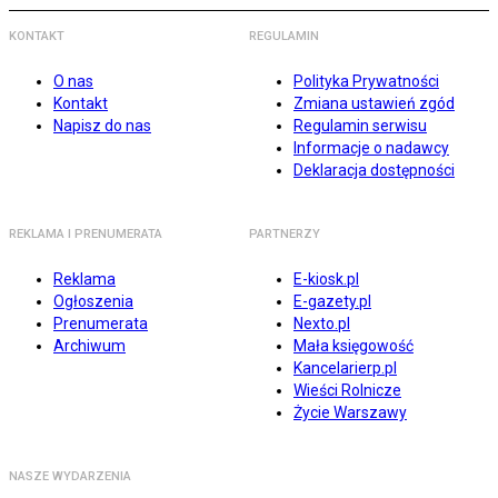
KONTAKT
REGULAMIN
O nas
Polityka Prywatności
Kontakt
Zmiana ustawień zgód
Napisz do nas
Regulamin serwisu
Informacje o nadawcy
Deklaracja dostępności
REKLAMA I PRENUMERATA
PARTNERZY
Reklama
E-kiosk.pl
Ogłoszenia
E-gazety.pl
Prenumerata
Nexto.pl
Archiwum
Mała księgowość
Kancelarierp.pl
Wieści Rolnicze
Życie Warszawy
NASZE WYDARZENIA