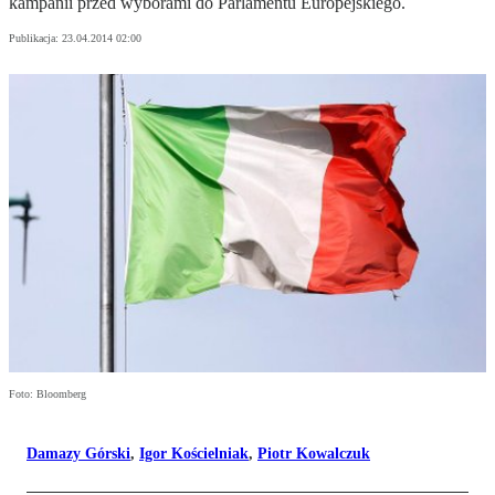
kampanii przed wyborami do Parlamentu Europejskiego.
Publikacja:
23.04.2014 02:00
Foto: Bloomberg
Damazy Górski
,
Igor Kościelniak
,
Piotr Kowalczuk