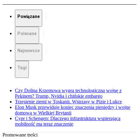
Powiązane
Polecane
Najnowsze
Tagi
Czy Dolina Krzemowa wygra technologiczną wojnę z
Pekinem? Trump, Nvidia i chińskie embargo
Trzęsienie ziemi w Toskanii. Wstrząsy w Pizie i Lukce
Elon Musk przewiduje koniec znaczenia pieniędzy i wojnę
domową w Wielkiej Brytanii
Cypr i Schengen: Dlaczego infrastruktura wspierająca
mobilność ma teraz znaczenie
Promowane treści