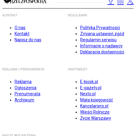
KONTAKT
REGULAMIN
O nas
Polityka Prywatności
Kontakt
Zmiana ustawień zgód
Napisz do nas
Regulamin serwisu
Informacje o nadawcy
Deklaracja dostępności
REKLAMA I PRENUMERATA
PARTNERZY
Reklama
E-kiosk.pl
Ogłoszenia
E-gazety.pl
Prenumerata
Nexto.pl
Archiwum
Mała księgowość
Kancelarierp.pl
Wieści Rolnicze
Życie Warszawy
NASZE WYDARZENIA