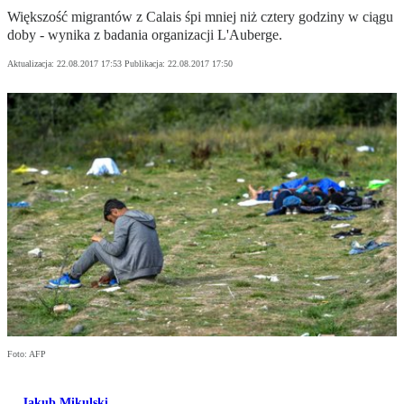
Większość migrantów z Calais śpi mniej niż cztery godziny w ciągu
doby - wynika z badania organizacji L'Auberge.
Aktualizacja:
22.08.2017 17:53
Publikacja:
22.08.2017 17:50
Foto: AFP
Jakub Mikulski