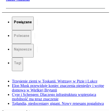
Powiązane
Polecane
Najnowsze
Tagi
Trzęsienie ziemi w Toskanii. Wstrząsy w Pizie i Lukce
Elon Musk przewiduje koniec znaczenia pieniędzy i wojnę
domową w Wielkiej Brytanii
Cypr i Schengen: Dlaczego infrastruktura wspierająca
mobilność ma teraz znaczenie
Tajlandia, niedoceniany gigant. Nowy renesans pogaństwa