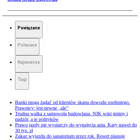
Powiązane
Polecane
Najnowsze
Tagi
Banki mogą żądać od klientów skanu dowodu osobistego.
Prawnicy: jest pewne „ale”
Trudna walka z samowolą budowlaną. NIK wini gminy i
nadzór, a te polityków
Prawo jazdy nie wystarczy do wynajęcia auta. Kary nawet do
30 tys. zł
Zakaz wyjazdu do sanatorium przez rok. Resort planuje