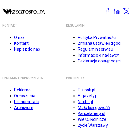
KONTAKT
REGULAMIN
O nas
Polityka Prywatności
Kontakt
Zmiana ustawień zgód
Napisz do nas
Regulamin serwisu
Informacje o nadawcy
Deklaracja dostępności
REKLAMA I PRENUMERATA
PARTNERZY
Reklama
E-kiosk.pl
Ogłoszenia
E-gazety.pl
Prenumerata
Nexto.pl
Archiwum
Mała księgowość
Kancelarierp.pl
Wieści Rolnicze
Życie Warszawy