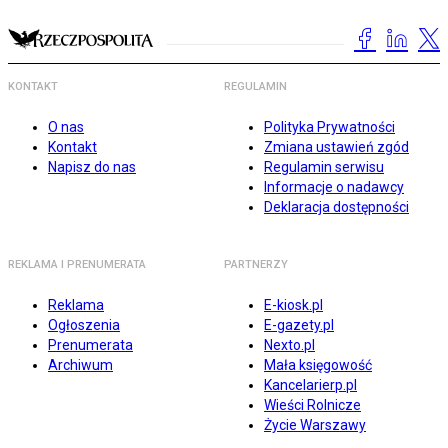
KONTAKT
REGULAMIN
O nas
Polityka Prywatności
Kontakt
Zmiana ustawień zgód
Napisz do nas
Regulamin serwisu
Informacje o nadawcy
Deklaracja dostępności
REKLAMA I PRENUMERATA
PARTNERZY
Reklama
E-kiosk.pl
Ogłoszenia
E-gazety.pl
Prenumerata
Nexto.pl
Archiwum
Mała księgowość
Kancelarierp.pl
Wieści Rolnicze
Życie Warszawy