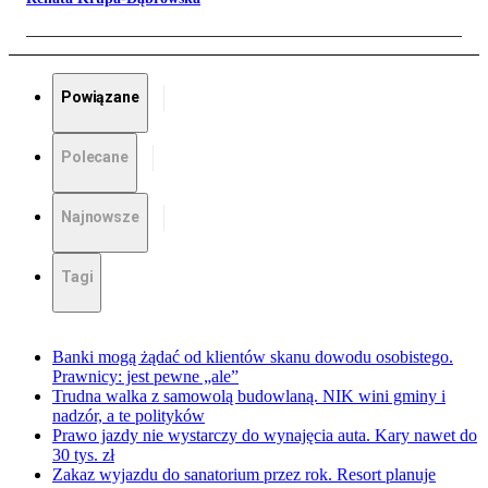
Powiązane
Polecane
Najnowsze
Tagi
Banki mogą żądać od klientów skanu dowodu osobistego.
Prawnicy: jest pewne „ale”
Trudna walka z samowolą budowlaną. NIK wini gminy i
nadzór, a te polityków
Prawo jazdy nie wystarczy do wynajęcia auta. Kary nawet do
30 tys. zł
Zakaz wyjazdu do sanatorium przez rok. Resort planuje