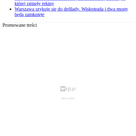
której zginęły rekiny
Warszawa szykuje się do defilady. Wisłostrada i dwa mosty
będą zamknięte
Promowane treści