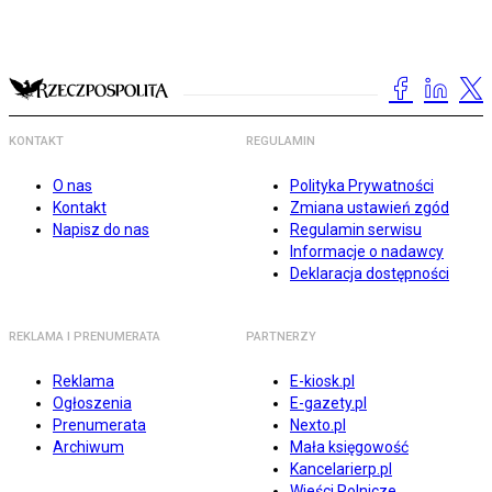
KONTAKT
REGULAMIN
O nas
Polityka Prywatności
Kontakt
Zmiana ustawień zgód
Napisz do nas
Regulamin serwisu
Informacje o nadawcy
Deklaracja dostępności
REKLAMA I PRENUMERATA
PARTNERZY
Reklama
E-kiosk.pl
Ogłoszenia
E-gazety.pl
Prenumerata
Nexto.pl
Archiwum
Mała księgowość
Kancelarierp.pl
Wieści Rolnicze