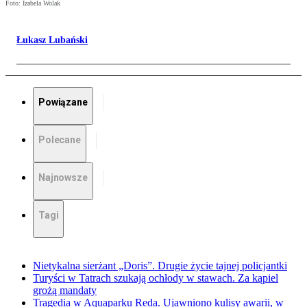
Foto: Izabela Wolak
Łukasz Lubański
Powiązane
Polecane
Najnowsze
Tagi
Nietykalna sierżant „Doris”. Drugie życie tajnej policjantki
Turyści w Tatrach szukają ochłody w stawach. Za kąpiel
grożą mandaty
Tragedia w Aquaparku Reda. Ujawniono kulisy awarii, w