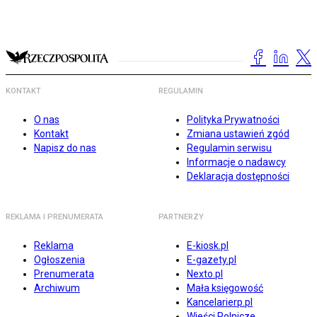
KONTAKT
REGULAMIN
O nas
Polityka Prywatności
Kontakt
Zmiana ustawień zgód
Napisz do nas
Regulamin serwisu
Informacje o nadawcy
Deklaracja dostępności
REKLAMA I PRENUMERATA
PARTNERZY
Reklama
E-kiosk.pl
Ogłoszenia
E-gazety.pl
Prenumerata
Nexto.pl
Archiwum
Mała księgowość
Kancelarierp.pl
Wieści Rolnicze