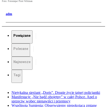
Foto: Fotorzepa/ Piotr Wittman
adm
Powiązane
Polecane
Najnowsze
Tagi
Nietykalna sierżant „Doris”. Drugie życie tajnej policjantki
Manifestacje „Nie bądź obojętny” w całej Polsce. Apel o
sprzeciw wobec nienawiści i przemocy
Wspólnota Sumienia: Obserwujemy niepokojącą zmianę