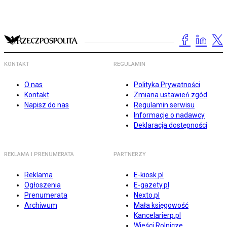
KONTAKT
REGULAMIN
O nas
Polityka Prywatności
Kontakt
Zmiana ustawień zgód
Napisz do nas
Regulamin serwisu
Informacje o nadawcy
Deklaracja dostępności
REKLAMA I PRENUMERATA
PARTNERZY
Reklama
E-kiosk.pl
Ogłoszenia
E-gazety.pl
Prenumerata
Nexto.pl
Archiwum
Mała księgowość
Kancelarierp.pl
Wieści Rolnicze