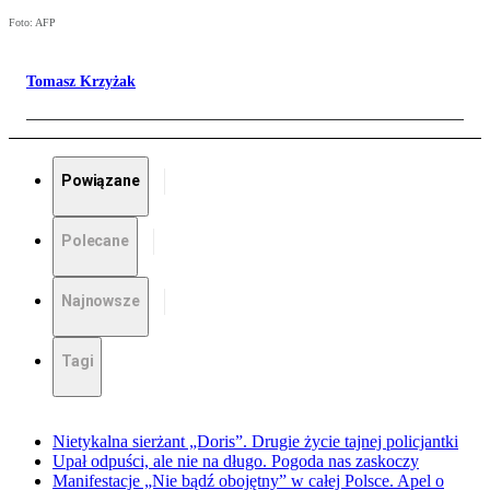
Foto: AFP
Tomasz Krzyżak
Powiązane
Polecane
Najnowsze
Tagi
Nietykalna sierżant „Doris”. Drugie życie tajnej policjantki
Upał odpuści, ale nie na długo. Pogoda nas zaskoczy
Manifestacje „Nie bądź obojętny” w całej Polsce. Apel o