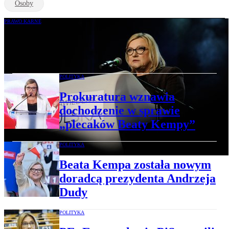
Osoby
PRAWO KARNE
Finał głośnej sprawy „plecaków Beaty
Kempy”. Jest decyzja prokuratury
POLITYKA
Prokuratura wznawia
dochodzenie w sprawie
„plecaków Beaty Kempy”
POLITYKA
Beata Kempa została nowym
doradcą prezydenta Andrzeja
Dudy
POLITYKA