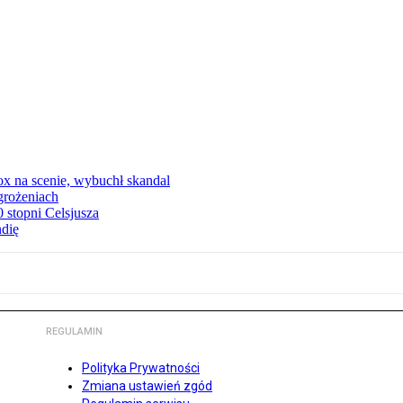
x na scenie, wybuchł skandal
grożeniach
stopni Celsjusza
ndię
REGULAMIN
Polityka Prywatności
Zmiana ustawień zgód