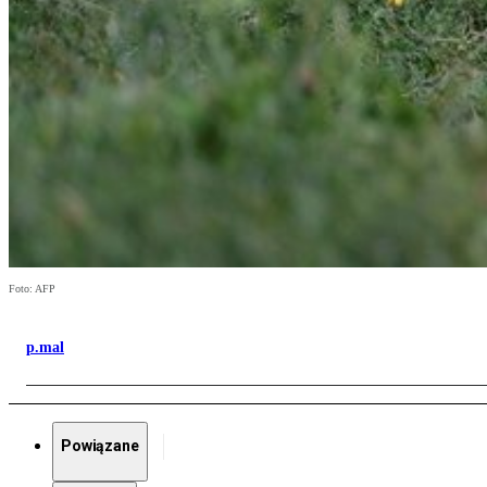
Foto: AFP
p.mal
Powiązane