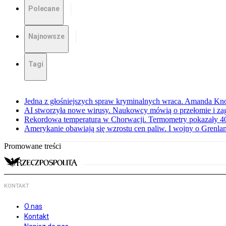
Polecane
Najnowsze
Tagi
Jedna z głośniejszych spraw kryminalnych wraca. Amanda Kno
AI stworzyła nowe wirusy. Naukowcy mówią o przełomie i za
Rekordowa temperatura w Chorwacji. Termometry pokazały 40 
Amerykanie obawiają się wzrostu cen paliw. I wojny o Grenla
Promowane treści
KONTAKT
O nas
Kontakt