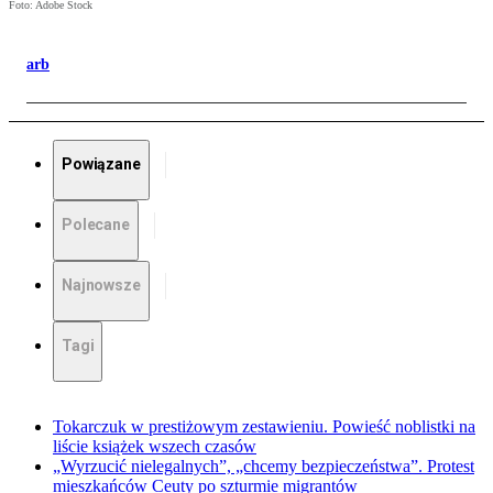
Foto: Adobe Stock
arb
Powiązane
Polecane
Najnowsze
Tagi
Tokarczuk w prestiżowym zestawieniu. Powieść noblistki na
liście książek wszech czasów
„Wyrzucić nielegalnych”, „chcemy bezpieczeństwa”. Protest
mieszkańców Ceuty po szturmie migrantów