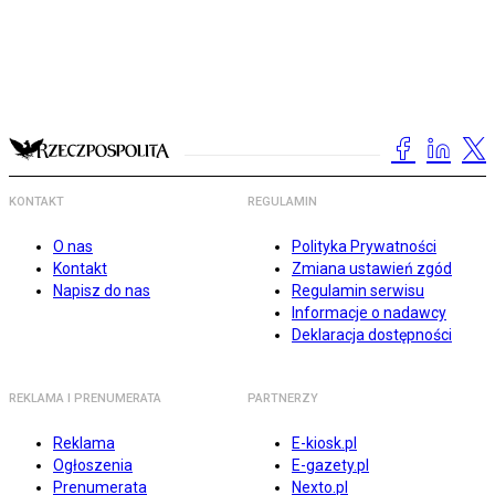
KONTAKT
REGULAMIN
O nas
Polityka Prywatności
Kontakt
Zmiana ustawień zgód
Napisz do nas
Regulamin serwisu
Informacje o nadawcy
Deklaracja dostępności
REKLAMA I PRENUMERATA
PARTNERZY
Reklama
E-kiosk.pl
Ogłoszenia
E-gazety.pl
Prenumerata
Nexto.pl