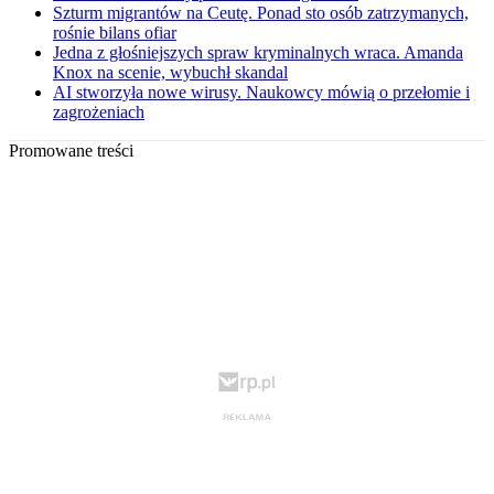
Szturm migrantów na Ceutę. Ponad sto osób zatrzymanych,
rośnie bilans ofiar
Jedna z głośniejszych spraw kryminalnych wraca. Amanda
Knox na scenie, wybuchł skandal
AI stworzyła nowe wirusy. Naukowcy mówią o przełomie i
zagrożeniach
Promowane treści