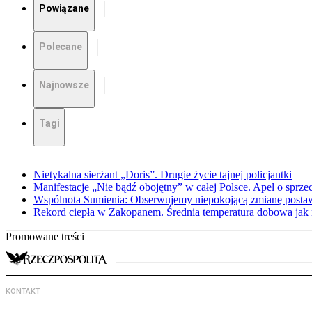
Powiązane
Polecane
Najnowsze
Tagi
Nietykalna sierżant „Doris”. Drugie życie tajnej policjantki
Manifestacje „Nie bądź obojętny” w całej Polsce. Apel o sprz
Wspólnota Sumienia: Obserwujemy niepokojącą zmianę posta
Rekord ciepła w Zakopanem. Średnia temperatura dobowa jak 
Promowane treści
KONTAKT