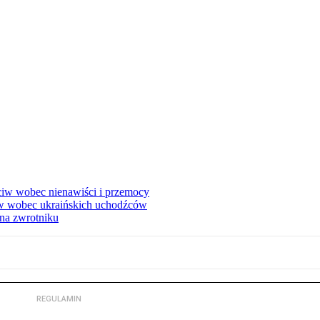
eciw wobec nienawiści i przemocy
w wobec ukraińskich uchodźców
na zwrotniku
REGULAMIN