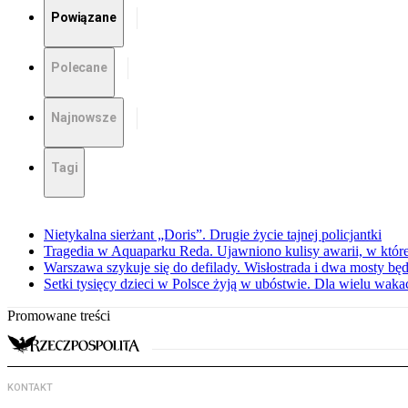
Powiązane
Polecane
Najnowsze
Tagi
Nietykalna sierżant „Doris”. Drugie życie tajnej policjantki
Tragedia w Aquaparku Reda. Ujawniono kulisy awarii, w której
Warszawa szykuje się do defilady. Wisłostrada i dwa mosty bę
Setki tysięcy dzieci w Polsce żyją w ubóstwie. Dla wielu wak
Promowane treści
KONTAKT