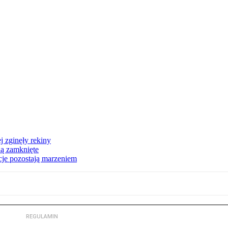
 zginęły rekiny
dą zamknięte
acje pozostają marzeniem
REGULAMIN