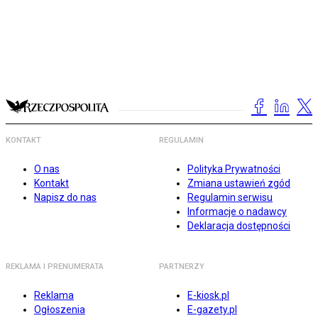
KONTAKT
REGULAMIN
O nas
Polityka Prywatności
Kontakt
Zmiana ustawień zgód
Napisz do nas
Regulamin serwisu
Informacje o nadawcy
Deklaracja dostępności
REKLAMA I PRENUMERATA
PARTNERZY
Reklama
E-kiosk.pl
Ogłoszenia
E-gazety.pl