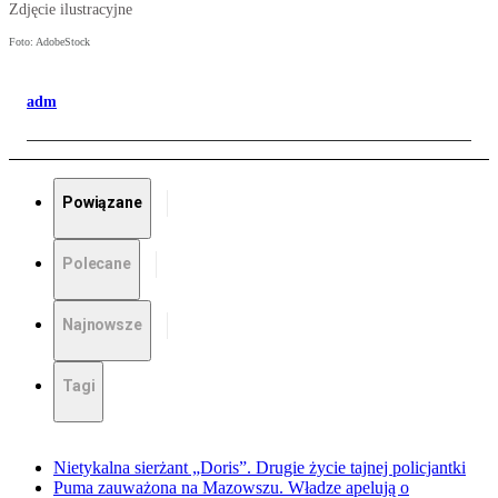
Zdjęcie ilustracyjne
Foto: AdobeStock
adm
Powiązane
Polecane
Najnowsze
Tagi
Nietykalna sierżant „Doris”. Drugie życie tajnej policjantki
Puma zauważona na Mazowszu. Władze apelują o