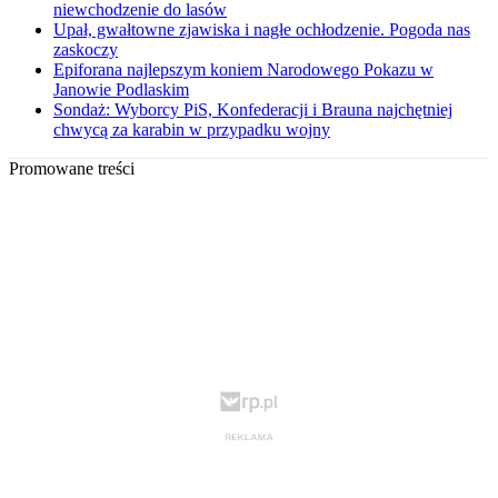
niewchodzenie do lasów
Upał, gwałtowne zjawiska i nagłe ochłodzenie. Pogoda nas
zaskoczy
Epiforana najlepszym koniem Narodowego Pokazu w
Janowie Podlaskim
Sondaż: Wyborcy PiS, Konfederacji i Brauna najchętniej
chwycą za karabin w przypadku wojny
Promowane treści