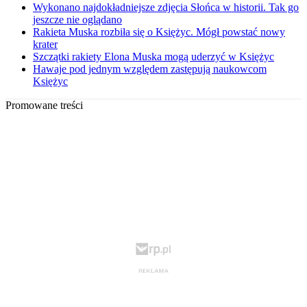
Wykonano najdokładniejsze zdjęcia Słońca w historii. Tak go
jeszcze nie oglądano
Rakieta Muska rozbiła się o Księżyc. Mógł powstać nowy
krater
Szczątki rakiety Elona Muska mogą uderzyć w Księżyc
Hawaje pod jednym względem zastępują naukowcom
Księżyc
Promowane treści