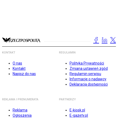
KONTAKT
REGULAMIN
O nas
Polityka Prywatności
Kontakt
Zmiana ustawień zgód
Napisz do nas
Regulamin serwisu
Informacje o nadawcy
Deklaracja dostępności
REKLAMA I PRENUMERATA
PARTNERZY
Reklama
E-kiosk.pl
Ogłoszenia
E-gazety.pl