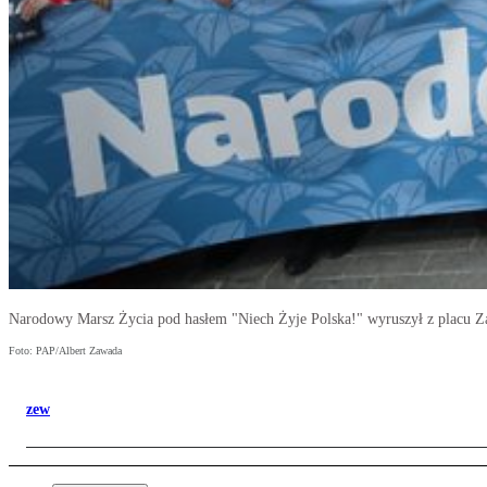
Narodowy Marsz Życia pod hasłem "Niech Żyje Polska!" wyruszył z placu
Foto: PAP/Albert Zawada
zew