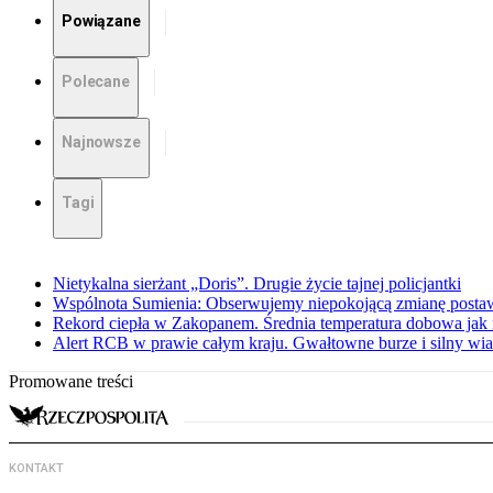
Powiązane
Polecane
Najnowsze
Tagi
Nietykalna sierżant „Doris”. Drugie życie tajnej policjantki
Wspólnota Sumienia: Obserwujemy niepokojącą zmianę posta
Rekord ciepła w Zakopanem. Średnia temperatura dobowa jak 
Alert RCB w prawie całym kraju. Gwałtowne burze i silny wia
Promowane treści
KONTAKT