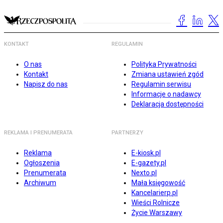
KONTAKT
REGULAMIN
O nas
Polityka Prywatności
Kontakt
Zmiana ustawień zgód
Napisz do nas
Regulamin serwisu
Informacje o nadawcy
Deklaracja dostępności
REKLAMA I PRENUMERATA
PARTNERZY
Reklama
E-kiosk.pl
Ogłoszenia
E-gazety.pl
Prenumerata
Nexto.pl
Archiwum
Mała księgowość
Kancelarierp.pl
Wieści Rolnicze
Życie Warszawy