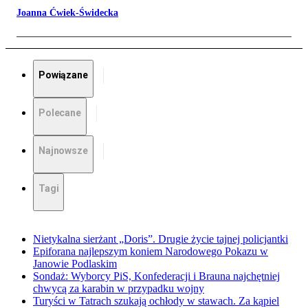
Joanna Ćwiek-Świdecka
Powiązane
Polecane
Najnowsze
Tagi
Nietykalna sierżant „Doris”. Drugie życie tajnej policjantki
Epiforana najlepszym koniem Narodowego Pokazu w
Janowie Podlaskim
Sondaż: Wyborcy PiS, Konfederacji i Brauna najchętniej
chwycą za karabin w przypadku wojny
Turyści w Tatrach szukają ochłody w stawach. Za kąpiel